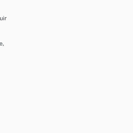
uir
e,