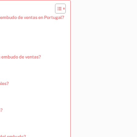
el embudo de ventas en Portugal?
u embudo de ventas?
ales?
n?
d del embudo?