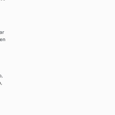
ar
 en
o,
o,