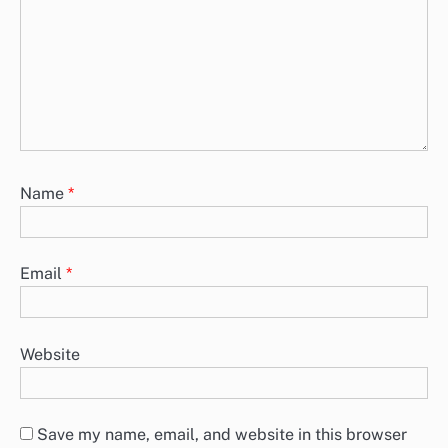
Técnicas de Marketing Digital para Portugal: SEO,
Contenido y Redes Sociales
El marketing digital en Portugal prospera gracias a técnicas como
SEO, marketing de contenidos y compromiso en redes sociales. Al…
Leave a Reply
Your email address will not be published.
Required
fields are marked
*
Comment
*