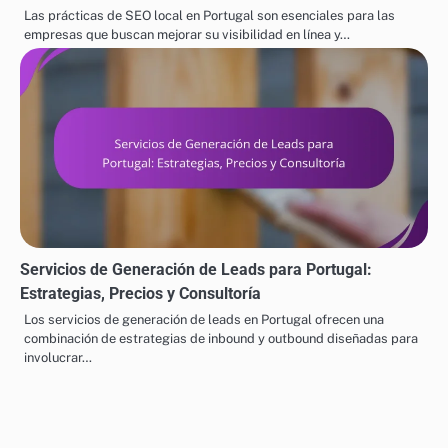
Post
Marketing para Portugal:
Digital para Portugal:
navigation
Segmentación,
SEO, Contenido y Redes
Automatización y Análisis
Sociales
Related Posts
Prácticas de SEO Local para Portugal: Palabras Clave,
Listados y Reseñas
Las prácticas de SEO local en Portugal son esenciales para las
empresas que buscan mejorar su visibilidad en línea y…