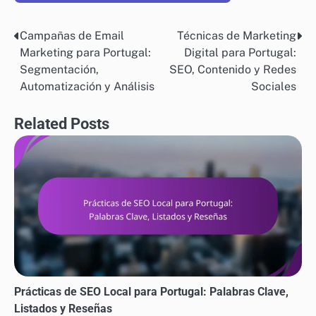
Ubicación y Accesibilidad
La ubicación juega un papel significativo en la
asistencia y el compromiso. Los eventos celebrados en
ciudades importantes como Lisboa o Oporto pueden
atraer a una multitud más grande, pero considera la
accesibilidad para tus propios planes de viaje. Busca
lugares que sean fáciles de alcanzar y ofrezcan
comodidades que hagan la participación cómoda.
Si asistir en persona es un desafío, explora opciones
de networking virtual. Muchas organizaciones ahora
organizan eventos en línea, lo que puede proporcionar
flexibilidad y acceso a una audiencia más amplia sin
restricciones geográficas.
ESTRATEGIAS DE CRECIMIENTO EMPRESARIAL EN PORTUGAL
Campañas de Email
Técnicas de Marketing