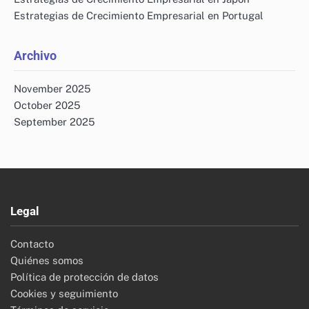
Tácticas de SEO Local para Estados Unidos: Google Mi
Negocio, Reseñas y Palabras Clave
Técnicas de Marketing de Contenidos para España:
Blogging, Videos e Infografías
Métodos de Retención de Clientes para Portugal: Lealtad,
Retroalimentación y Soporte
Desarrollando Programas de Referencia para Japón:
Incentivos, Seguimiento y Recompensas
Técnicas de Construcción de Marca para Portugal:
Identidad, Mensaje y Visibilidad
Categorías
Estrategias de Crecimiento Empresarial en EE. UU.
Estrategias de Crecimiento Empresarial en España
Estrategias de Crecimiento Empresarial en Japón
Estrategias de Crecimiento Empresarial en Portugal