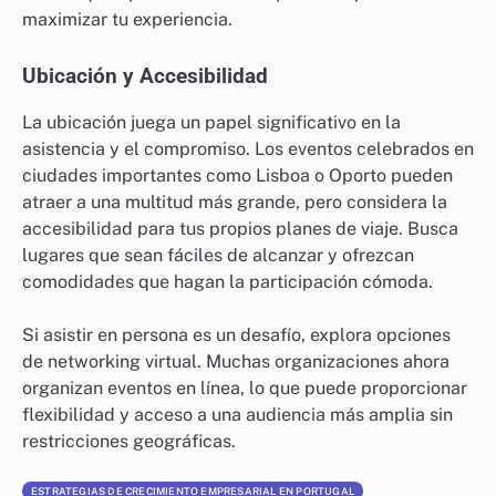
consolidados, pueden proporcionar perspectivas e
ideas diversas.
Formato del Evento
El formato del evento de networking puede influir en
cuán efectivamente te conectas con otros. Las
opciones incluyen conferencias formales, encuentros
informales, talleres y seminarios web en línea. Cada
formato ofrece diferentes oportunidades para la
interacción, así que elige uno que se alinee con tus
objetivos de networking.
Por ejemplo, los talleres pueden permitir una
colaboración práctica, mientras que las conferencias
pueden ofrecer sesiones de networking estructuradas.
Evalúa qué tipo de interacción prefieres para
maximizar tu experiencia.