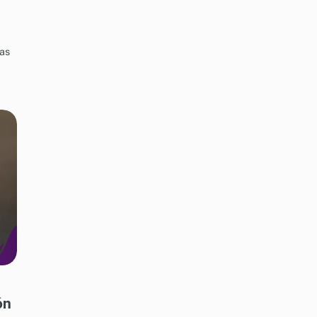
las
ón