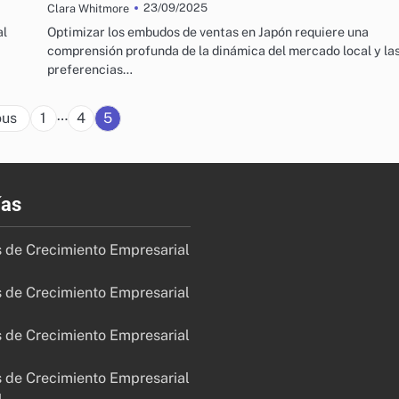
23/09/2025
Clara Whitmore
al
Optimizar los embudos de ventas en Japón requiere una
comprensión profunda de la dinámica del mercado local y la
preferencias…
Posts
…
ous
1
4
5
pagination
ías
s de Crecimiento Empresarial
s de Crecimiento Empresarial
s de Crecimiento Empresarial
s de Crecimiento Empresarial