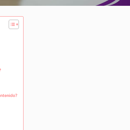
?
ontenido?