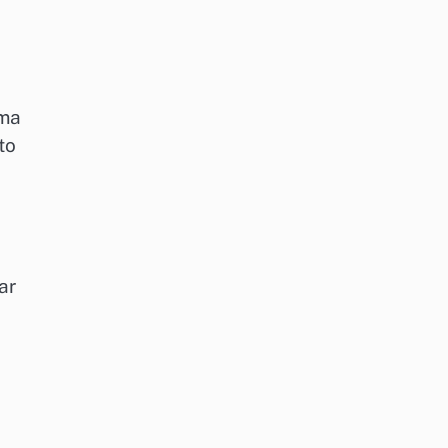
ama
to
ar